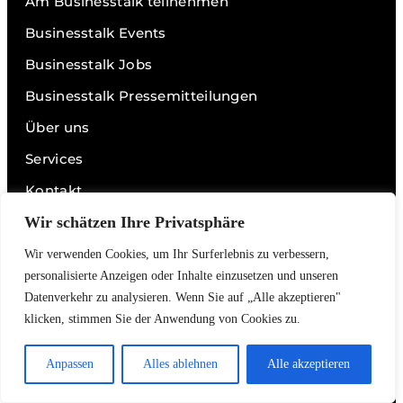
Am Businesstalk teilnehmen
Businesstalk Events
Businesstalk Jobs
Businesstalk Pressemitteilungen
Über uns
Services
Kontakt
Impressum
Wir schätzen Ihre Privatsphäre
Datenschutz
Wir verwenden Cookies, um Ihr Surferlebnis zu verbessern,
personalisierte Anzeigen oder Inhalte einzusetzen und unseren
Datenverkehr zu analysieren. Wenn Sie auf „Alle akzeptieren"
Links
klicken, stimmen Sie der Anwendung von Cookies zu.
Videos
Anpassen
Alles ablehnen
Alle akzeptieren
Podcasts