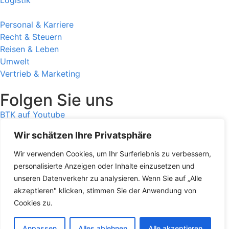
Personal & Karriere
Recht & Steuern
Reisen & Leben
Umwelt
Vertrieb & Marketing
Folgen Sie uns
BTK auf Youtube
BTK auf Facebook
Wir schätzen Ihre Privatsphäre
BTK auf Instagram
BTK auf LinkedIn
Wir verwenden Cookies, um Ihr Surferlebnis zu verbessern,
BTK auf Twitter
personalisierte Anzeigen oder Inhalte einzusetzen und
BTK auf TikTok
unseren Datenverkehr zu analysieren. Wenn Sie auf „Alle
BTK Podcast auf Spotify
akzeptieren" klicken, stimmen Sie der Anwendung von
BTK Presseportal
Cookies zu.
Copyright 2026 © Businesstalk am Kudamm
Anpassen
Alles ablehnen
Alle akzeptieren