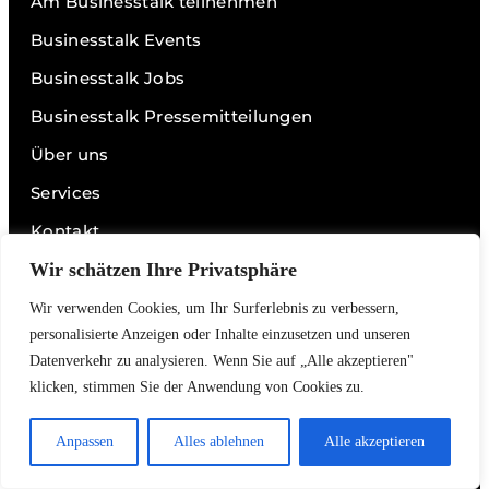
Am Businesstalk teilnehmen
Businesstalk Events
Businesstalk Jobs
Businesstalk Pressemitteilungen
Über uns
Services
Kontakt
Impressum
Wir schätzen Ihre Privatsphäre
Datenschutz
Wir verwenden Cookies, um Ihr Surferlebnis zu verbessern,
personalisierte Anzeigen oder Inhalte einzusetzen und unseren
Datenverkehr zu analysieren. Wenn Sie auf „Alle akzeptieren"
Links
klicken, stimmen Sie der Anwendung von Cookies zu.
Videos
Anpassen
Alles ablehnen
Alle akzeptieren
Podcasts