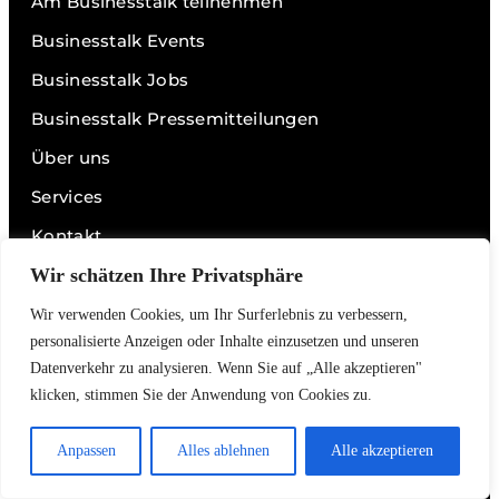
Am Businesstalk teilnehmen
Businesstalk Events
Businesstalk Jobs
Businesstalk Pressemitteilungen
Über uns
Services
Kontakt
Impressum
Wir schätzen Ihre Privatsphäre
Datenschutz
Wir verwenden Cookies, um Ihr Surferlebnis zu verbessern,
personalisierte Anzeigen oder Inhalte einzusetzen und unseren
Datenverkehr zu analysieren. Wenn Sie auf „Alle akzeptieren"
Links
klicken, stimmen Sie der Anwendung von Cookies zu.
Videos
Anpassen
Alles ablehnen
Alle akzeptieren
Podcasts