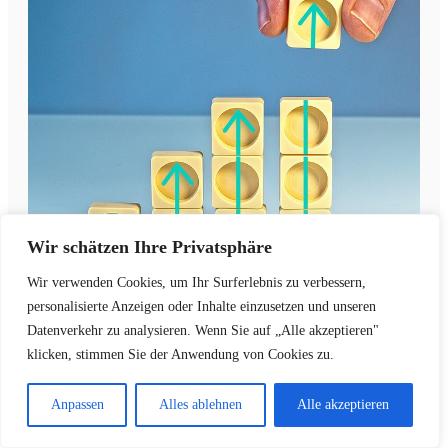
Wir schätzen Ihre Privatsphäre
Wir verwenden Cookies, um Ihr Surferlebnis zu verbessern,
personalisierte Anzeigen oder Inhalte einzusetzen und unseren
Datenverkehr zu analysieren. Wenn Sie auf „Alle akzeptieren"
Edelmetalle
,
11. Mai 2023
klicken, stimmen Sie der Anwendung von Cookies zu.
Finanzen & Versicherungen
Anpassen
Alles ablehnen
Alle akzeptieren
Geld „richtig“ anlegen ist eine